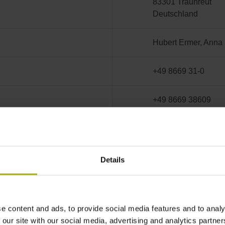
83301 Traunreut
Deutschland
Hubert Ermer, Anna 
+49 8669 31-0
+49 8669 38609
info@heidenhain.de
Traunstein, HRB 275
Details
DE 131 557 292
e content and ads, to provide social media features and to analy
 our site with our social media, advertising and analytics partn