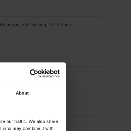
Enzinger, Lutz Rissing, Peter Lücke
 · Sitz Traunreut
About
se our traffic. We also share
ers who may combine it with