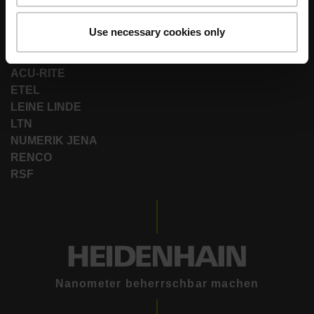
Starke Marken für Ihre Anwendungen
Use necessary cookies only
AMO
ACU-RITE
ETEL
LEINE LINDE
LTN
NUMERIK JENA
RENCO
RSF
Nanometer beherrschbar machen