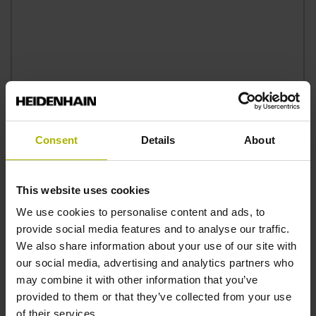
Consent
Details
About
Ich bestätige, die Hinweise zum
Datenschutz
gelesen
und akzeptiert zu haben.*
This website uses cookies
We use cookies to personalise content and ads, to
Die DR. JOHANNES HEIDENHAIN GmbH erhebt,
provide social media features and to analyse our traffic.
verarbeitet und nutzt die angegebenen
We also share information about your use of our site with
personenbezogenen Daten elektronisch zur Bearbeitung
our social media, advertising and analytics partners who
Ihres Anliegens. Ihre Daten werden gegebenenfalls an die
may combine it with other information that you’ve
zuständigen Vertriebspartner der DR. JOHANNES
provided to them or that they’ve collected from your use
HEIDENHAIN GmbH (z.B. Niederlassungen und Händler)
of their services.